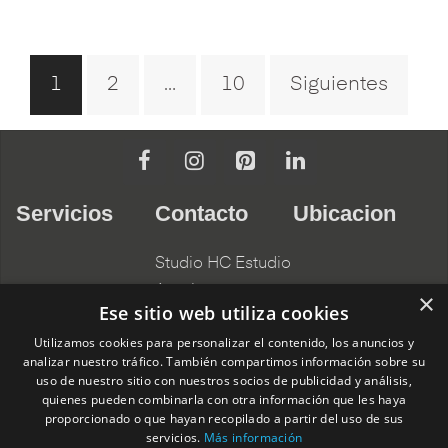
Navegación
1
2
…
10
Siguientes
de
entradas
Servicios
Contacto
Ubicacion
Studio HC Estudio
Arquitectura
×
Ese sitio web utiliza cookies
Alicante
Nuestros
Utilizamos cookies para personalizar el contenido, los anuncios y
966275331
Compromisos
analizar nuestro tráfico. También compartimos información sobre su
C/ Pardo Gimeno,
uso de nuestro sitio con nuestros socios de publicidad y análisis,
Arquitectos
quienes pueden combinarla con otra información que les haya
11c, 03007
proporcionado o que hayan recopilado a partir del uso de sus
Alacant, Alicante,
servicios.
Más información
Interioristas