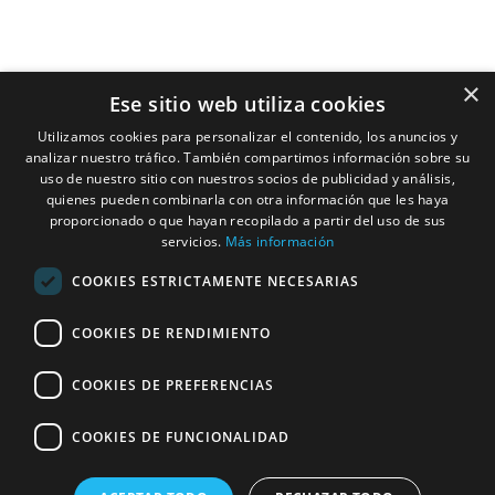
Studio HC Estudio
Arquitectura
×
Ese sitio web utiliza cookies
Alicante
Nuestros
Utilizamos cookies para personalizar el contenido, los anuncios y
966275331
Compromisos
analizar nuestro tráfico. También compartimos información sobre su
C/ Pardo Gimeno,
uso de nuestro sitio con nuestros socios de publicidad y análisis,
Arquitectos
11c, 03007
quienes pueden combinarla con otra información que les haya
proporcionado o que hayan recopilado a partir del uso de sus
Alacant, Alicante,
servicios.
Más información
Interioristas
España
COOKIES ESTRICTAMENTE NECESARIAS
Horario: Lunes –
Constructoras
Jueves: 9:00–
COOKIES DE RENDIMIENTO
Casas
14:00, 15:00–
19:00. Viernes:
Modulares
COOKIES DE PREFERENCIAS
9:00–14:00
COOKIES DE FUNCIONALIDAD
® 2026
|
studio hc
Aviso Legal