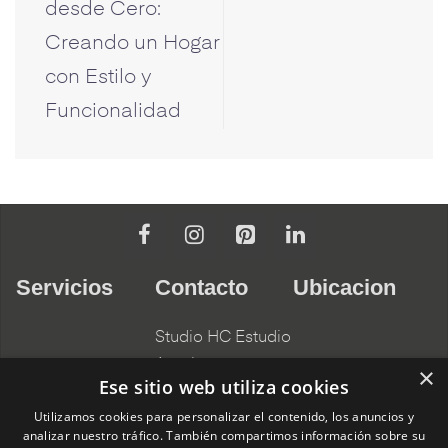
desde Cero:
Creando un Hogar
con Estilo y
Funcionalidad
Servicios
Contacto
Ubicacion
Studio HC Estudio
Arquitectura
×
Ese sitio web utiliza cookies
Alicante
Nuestros
Utilizamos cookies para personalizar el contenido, los anuncios y
966275331
Compromisos
analizar nuestro tráfico. También compartimos información sobre su
C/ Pardo Gimeno,