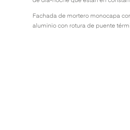
de día-noche que están en constant
Fachada de mortero monocapa con d
aluminio con rotura de puente térmi