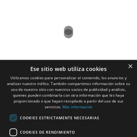
Servicios
Contacto
Ubicacion
Studio HC Estudio
Arquitectura
×
Ese sitio web utiliza cookies
Alicante
Nuestros
Utilizamos cookies para personalizar el contenido, los anuncios y
966275331
Compromisos
analizar nuestro tráfico. También compartimos información sobre su
C/ Pardo Gimeno,
uso de nuestro sitio con nuestros socios de publicidad y análisis,
Arquitectos
quienes pueden combinarla con otra información que les haya
11c, 03007
proporcionado o que hayan recopilado a partir del uso de sus
Alacant, Alicante,
servicios.
Más información
Interioristas
España
COOKIES ESTRICTAMENTE NECESARIAS
Horario: Lunes –
Constructoras
Jueves: 9:00–
COOKIES DE RENDIMIENTO
Casas
14:00, 15:00–