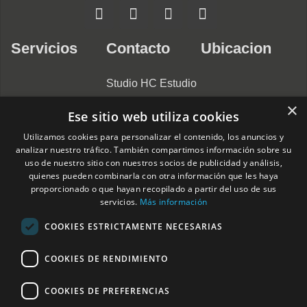
Servicios
Contacto
Ubicacion
Studio HC Estudio
Arquitectura
×
Ese sitio web utiliza cookies
Alicante
Nuestros
Utilizamos cookies para personalizar el contenido, los anuncios y
966275331
Compromisos
analizar nuestro tráfico. También compartimos información sobre su
C/ Pardo Gimeno,
uso de nuestro sitio con nuestros socios de publicidad y análisis,
Arquitectos
11c, 03007
quienes pueden combinarla con otra información que les haya
proporcionado o que hayan recopilado a partir del uso de sus
Alacant, Alicante,
servicios.
Más información
Interioristas
España
COOKIES ESTRICTAMENTE NECESARIAS
Horario: Lunes –
Constructoras
Jueves: 9:00–
COOKIES DE RENDIMIENTO
Casas
14:00, 15:00–
19:00. Viernes:
Modulares
COOKIES DE PREFERENCIAS
9:00–14:00