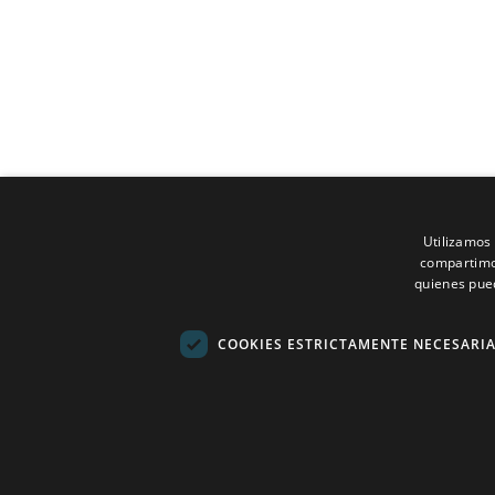
Nuestros Compromisos
Arquitectos
Interioristas
Utilizamos 
Constructoras
compartimos
quienes pue
Casas Modulares
COOKIES ESTRICTAMENTE NECESARI
Aviso Legal
Política de Privacidad
Política de Cookies
Configuración de Cookies
Blog