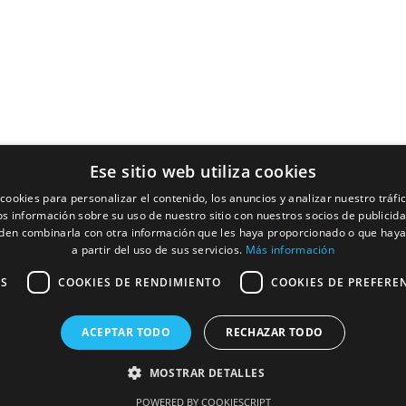
Studio HC Estudio Arquitectura Alicante
966275331
C/ Pardo Gimeno, 11c, 03007 Alacant, Alicante,
España
Horario: Lunes – Jueves: 9:00–14:00, 15:00–19:00.
Viernes: 9:00–14:00
Ese sitio web utiliza cookies
cookies para personalizar el contenido, los anuncios y analizar nuestro tráf
 información sobre su uso de nuestro sitio con nuestros socios de publicidad
den combinarla con otra información que les haya proporcionado o que haya
a partir del uso de sus servicios.
Más información
AS
COOKIES DE RENDIMIENTO
COOKIES DE PREFERE
® 2026
|
studio hc
ACEPTAR TODO
RECHAZAR TODO
MOSTRAR DETALLES
POWERED BY COOKIESCRIPT