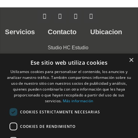
Servicios
Contacto
Ubicacion
Studio HC Estudio
Arquitectura
×
Ese sitio web utiliza cookies
Alicante
Nuestros
Utilizamos cookies para personalizar el contenido, los anuncios y
966275331
Compromisos
analizar nuestro tráfico. También compartimos información sobre su
C/ Pardo Gimeno,
uso de nuestro sitio con nuestros socios de publicidad y análisis,
Arquitectos
quienes pueden combinarla con otra información que les haya
11c, 03007
proporcionado o que hayan recopilado a partir del uso de sus
Alacant, Alicante,
servicios.
Más información
Interioristas
España
COOKIES ESTRICTAMENTE NECESARIAS
Horario: Lunes –
Constructoras
Jueves: 9:00–
COOKIES DE RENDIMIENTO
Casas
14:00, 15:00–