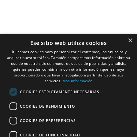
Servicios
Contacto
Ubicacion
Studio HC Estudio
Arquitectura
×
Ese sitio web utiliza cookies
Alicante
Nuestros
Utilizamos cookies para personalizar el contenido, los anuncios y
966275331
Compromisos
analizar nuestro tráfico. También compartimos información sobre su
C/ Pardo Gimeno,
uso de nuestro sitio con nuestros socios de publicidad y análisis,
Arquitectos
quienes pueden combinarla con otra información que les haya
11c, 03007
proporcionado o que hayan recopilado a partir del uso de sus
Alacant, Alicante,
servicios.
Más información
Interioristas
España
COOKIES ESTRICTAMENTE NECESARIAS
Horario: Lunes –
Constructoras
Jueves: 9:00–
COOKIES DE RENDIMIENTO
Casas
14:00, 15:00–19:00.
Viernes: 9:00–
Modulares
COOKIES DE PREFERENCIAS
14:00
COOKIES DE FUNCIONALIDAD