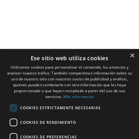
Servicios
Contacto
Ubicacion
Studio HC Estudio
Arquitectura
×
Ese sitio web utiliza cookies
Alicante
Nuestros
Utilizamos cookies para personalizar el contenido, los anuncios y
966275331
Compromisos
analizar nuestro tráfico. También compartimos información sobre su
C/ Pardo Gimeno,
uso de nuestro sitio con nuestros socios de publicidad y análisis,
Arquitectos
11c, 03007
quienes pueden combinarla con otra información que les haya
proporcionado o que hayan recopilado a partir del uso de sus
Alacant, Alicante,
servicios.
Más información
Interioristas
España
COOKIES ESTRICTAMENTE NECESARIAS
Horario: Lunes –
Constructoras
Jueves: 9:00–
COOKIES DE RENDIMIENTO
Casas
14:00, 15:00–
19:00. Viernes:
Modulares
COOKIES DE PREFERENCIAS