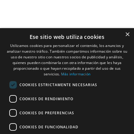
Servicios
Contacto
Ubicacion
Studio HC Estudio
Arquitectura
×
Ese sitio web utiliza cookies
Alicante
Nuestros
Utilizamos cookies para personalizar el contenido, los anuncios y
966275331
Compromisos
analizar nuestro tráfico. También compartimos información sobre su
C/ Pardo Gimeno,
uso de nuestro sitio con nuestros socios de publicidad y análisis,
Arquitectos
quienes pueden combinarla con otra información que les haya
11c, 03007
proporcionado o que hayan recopilado a partir del uso de sus
Alacant, Alicante,
servicios.
Más información
Interioristas
España
COOKIES ESTRICTAMENTE NECESARIAS
Horario: Lunes –
Constructoras
Jueves: 9:00–
COOKIES DE RENDIMIENTO
Casas
14:00, 15:00–
19:00. Viernes:
Modulares
COOKIES DE PREFERENCIAS
9:00–14:00
COOKIES DE FUNCIONALIDAD
® 2026
|
studio hc