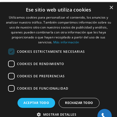
Arquitectura
×
Ese sitio web utiliza cookies
Alicante
Nuestros
Utilizamos cookies para personalizar el contenido, los anuncios y
966275331
Compromisos
analizar nuestro tráfico. También compartimos información sobre su
C/ Pardo Gimeno,
uso de nuestro sitio con nuestros socios de publicidad y análisis,
Arquitectos
11c, 03007
quienes pueden combinarla con otra información que les haya
proporcionado o que hayan recopilado a partir del uso de sus
Alacant, Alicante,
servicios.
Más información
Interioristas
España
COOKIES ESTRICTAMENTE NECESARIAS
Horario: Lunes –
Constructoras
Jueves: 9:00–
COOKIES DE RENDIMIENTO
Casas
14:00, 15:00–
19:00. Viernes:
Modulares
COOKIES DE PREFERENCIAS
9:00–14:00
COOKIES DE FUNCIONALIDAD
® 2026
|
studio hc
Aviso Legal
ACEPTAR TODO
RECHAZAR TODO
Política de Privacidad
Política de Cookies
MOSTRAR DETALLES
Configuración de Cookies