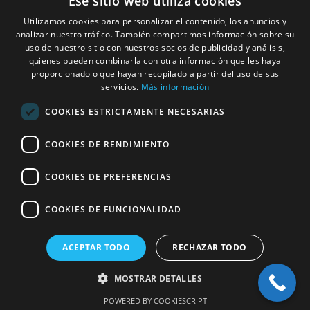
Ese sitio web utiliza cookies
Alicante
Nuestros
Utilizamos cookies para personalizar el contenido, los anuncios y
966275331
Compromisos
analizar nuestro tráfico. También compartimos información sobre su
C/ Pardo Gimeno,
uso de nuestro sitio con nuestros socios de publicidad y análisis,
Arquitectos
quienes pueden combinarla con otra información que les haya
11c, 03007
proporcionado o que hayan recopilado a partir del uso de sus
Alacant, Alicante,
servicios.
Más información
Interioristas
España
COOKIES ESTRICTAMENTE NECESARIAS
Horario: Lunes –
Constructoras
Jueves: 9:00–
COOKIES DE RENDIMIENTO
Casas
14:00, 15:00–
19:00. Viernes:
Modulares
COOKIES DE PREFERENCIAS
9:00–14:00
COOKIES DE FUNCIONALIDAD
® 2026
|
studio hc
Aviso Legal
ACEPTAR TODO
RECHAZAR TODO
Política de Privacidad
Política de Cookies
MOSTRAR DETALLES
Configuración de Cookies
Blog
POWERED BY COOKIESCRIPT